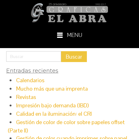
MENU
Entradas recientes
Calendarios
Mucho más que una imprenta
Revistas
Impresión bajo demanda (IBD)
Calidad en la iluminación: el CRI
Gestión de color de color sobre papeles offset
(Parte II)
Gestión de color cuando imprimes sobre papel